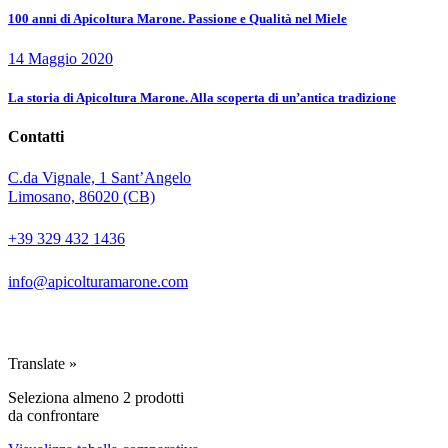
100 anni di Apicoltura Marone. Passione e Qualità nel Miele
14 Maggio 2020
La storia di Apicoltura Marone. Alla scoperta di un’antica tradizione
Contatti
C.da Vignale, 1 Sant’Angelo
Limosano, 86020 (CB)
+39 329 432 1436
info@apicolturamarone.com
|
© 2024 Apicoltura Marone | Partita Iva: 01647910700 | All Rights Reserved
Privacy
|
|
Policy
Cookie Policy
Made with ♡ by
MV
Translate »
Seleziona almeno 2 prodotti
da confrontare