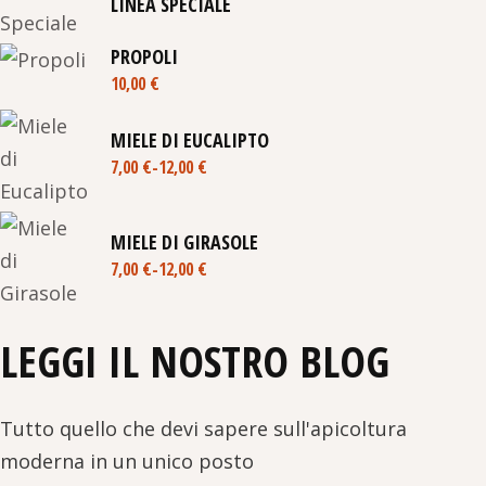
LINEA SPECIALE
PROPOLI
10,00
€
MIELE DI EUCALIPTO
7,00
€
-
12,00
€
Fascia
di
prezzo:
da
MIELE DI GIRASOLE
7,00 €
a
7,00
€
-
12,00
€
Fascia
12,00 €
di
prezzo:
da
LEGGI IL NOSTRO BLOG
7,00 €
a
12,00 €
Tutto quello che devi sapere sull'apicoltura
moderna in un unico posto