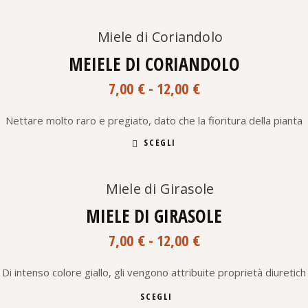
ha
più
varianti.
Aggiungi alla lista dei desideri
Le
opzioni
MEIELE DI CORIANDOLO
possono
Fascia
essere
7,00
€
-
12,00
€
scelte
di
nella
prezzo:
pagina
Nettare molto raro e pregiato, dato che la fioritura della pianta
da
del
Questo
7,00 €
SCEGLI
prodotto
prodotto
a
ha
12,00 €
più
varianti.
Aggiungi alla lista dei desideri
Le
SOLD
opzioni
MIELE DI GIRASOLE
possono
Fascia
essere
7,00
€
-
12,00
€
scelte
di
nella
prezzo:
pagina
Di intenso colore giallo, gli vengono attribuite proprietà diuretich
da
del
Questo
7,00 €
SCEGLI
prodotto
prodotto