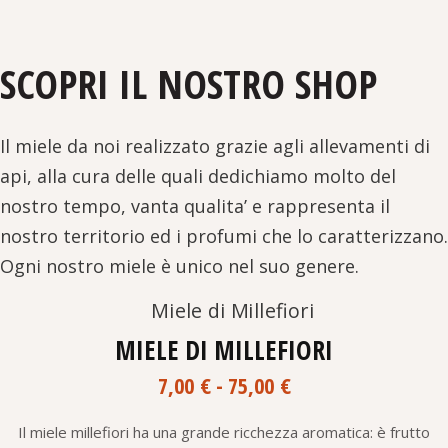
SCOPRI IL NOSTRO SHOP
Il miele da noi realizzato grazie agli allevamenti di
api, alla cura delle quali dedichiamo molto del
nostro tempo, vanta qualita’ e rappresenta il
nostro territorio ed i profumi che lo caratterizzano.
Ogni nostro miele è unico nel suo genere.
Aggiungi alla lista dei desideri
SALE
MIELE DI MILLEFIORI
Fascia
7,00
€
-
75,00
€
di
prezzo:
Il miele millefiori ha una grande ricchezza aromatica: è frutto
da