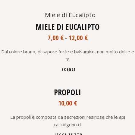
a
ha
12,00 €
più
varianti.
Aggiungi alla lista dei desideri
Le
SOLD
opzioni
MIELE DI EUCALIPTO
possono
Fascia
essere
7,00
€
-
12,00
€
scelte
di
nella
prezzo:
pagina
Dal colore bruno, di sapore forte e balsamico, non molto dolce e
da
del
m
7,00 €
prodotto
Questo
a
SCEGLI
prodotto
12,00 €
ha
più
Aggiungi alla lista dei desideri
varianti.
PROPOLI
Le
SOLD
opzioni
10,00
€
possono
essere
scelte
La propoli è composta da secrezioni resinose che le api
nella
raccolgono d
pagina
del
LEGGI TUTTO