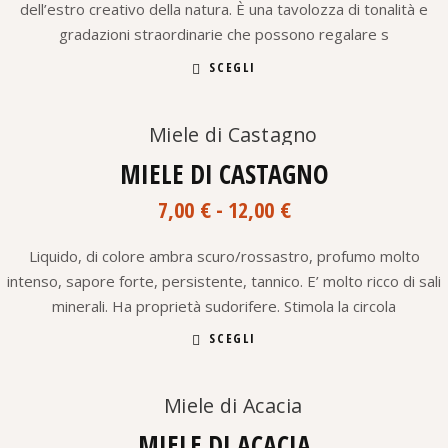
dell’estro creativo della natura. È una tavolozza di tonalità e
7,00 €
gradazioni straordinarie che possono regalare s
a
Questo
75,00 €
SCEGLI
prodotto
ha
più
varianti.
Aggiungi alla lista dei desideri
Le
opzioni
MIELE DI CASTAGNO
possono
Fascia
essere
7,00
€
-
12,00
€
scelte
di
nella
prezzo:
pagina
Liquido, di colore ambra scuro/rossastro, profumo molto
da
del
intenso, sapore forte, persistente, tannico. E’ molto ricco di sali
7,00 €
prodotto
minerali. Ha proprietà sudorifere. Stimola la circola
a
Questo
12,00 €
SCEGLI
prodotto
ha
più
varianti.
Aggiungi alla lista dei desideri
Le
opzioni
MIELE DI ACACIA