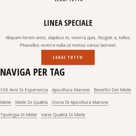
prodotto
Aggiungi alla lista dei desideri
LINEA SPECIALE
Aliquam lorem ante, dapibus in, viverra quis, feugiat a, tellus.
Phasellus viverra nulla ut metus varius laoreet.
LEGGI TUTTO
NAVIGA PER TAG
100 Anni Di Esperienza
Apicoltura Marone
Benefici Del Miele
Miele
Miele Di Qualità
Storia Di Apicoltura Marone
Tipologia Di Miele
Varie Qualità Di Miele