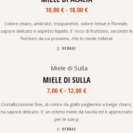
possono
Fascia
essere
10,00
€
-
18,00
€
scelte
di
nella
prezzo:
pagina
Colore chiaro, ambrato, trasparente, odore tenue e floreale,
da
del
sapore delicato e aspetto liquido. E’ ricco di fruttosio, secondo le
10,00 €
prodotto
fioriture da cui proviene, che lo rende tollerat
a
Questo
18,00 €
SCEGLI
prodotto
ha
più
varianti.
Aggiungi alla lista dei desideri
Le
opzioni
MIELE DI SULLA
possono
Fascia
essere
7,00
€
-
12,00
€
scelte
di
nella
prezzo:
pagina
Cristallizzazione fine, di colore da giallo paglierino a beige chiaro,
da
del
ha sapore delicato. E’ un ottimo miele da tavola ed è apprezzato
7,00 €
prodotto
per le sue p
a
Questo
12,00 €
SCEGLI
prodotto