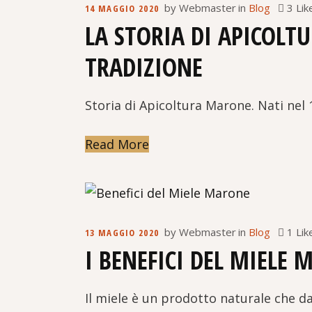
3 Lik
by
Webmaster
in
Blog
14 MAGGIO 2020
LA STORIA DI APICOLT
TRADIZIONE
Storia di Apicoltura Marone. Nati nel
Read More
1 Lik
by
Webmaster
in
Blog
13 MAGGIO 2020
I BENEFICI DEL MIELE 
Il miele è un prodotto naturale che da