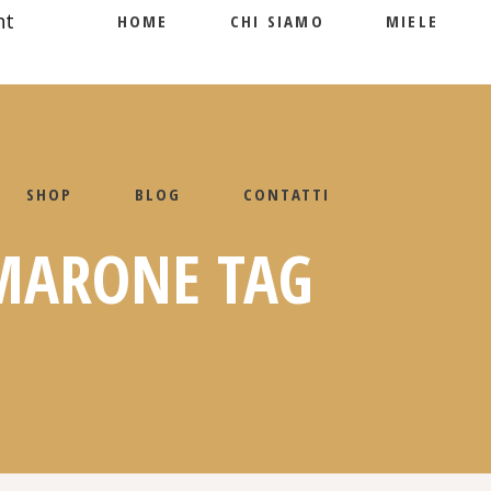
HOME
CHI SIAMO
MIELE
SHOP
BLOG
CONTATTI
MARONE TAG