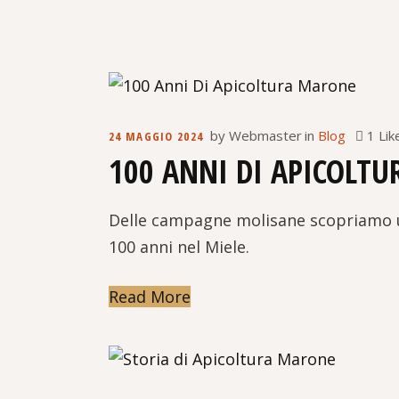
1 Lik
by
Webmaster
in
Blog
24 MAGGIO 2024
100 ANNI DI APICOLTU
Delle campagne molisane scopriamo un
100 anni nel Miele.
Read More