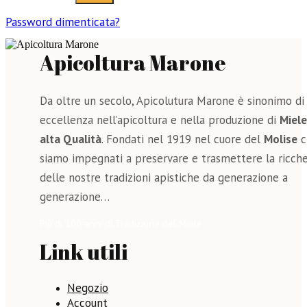
Password dimenticata?
Apicoltura Marone
Da oltre un secolo, Apicolutura Marone è sinonimo di
eccellenza nell’apicoltura e nella produzione di
Miele
alta Qualità
. Fondati nel 1919 nel cuore del
Molise
c
siamo impegnati a preservare e trasmettere la ricch
delle nostre tradizioni apistiche da generazione a
generazione…
Più di 100 anni di Tradizione nel Miele
Link utili
Negozio
Account