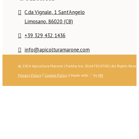
C.da Vignale, 1 Sant’Angelo
Limosano, 86020 (CB)
+39 329 432 1436
info@apicolturamarone.com
© 2024 Apicoltura Marone | Partita Iva: 01647910700 | All Rights Rese
|
|
Privacy Policy
Cookie Policy
Made with ♡ by
MV