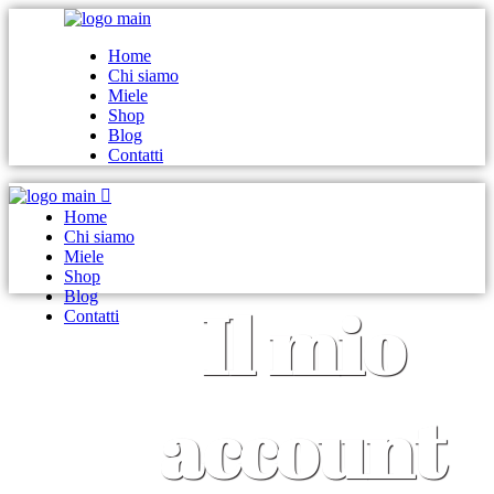
Home
Chi siamo
Miele
Shop
Blog
Contatti
Home
Chi siamo
Miele
Shop
Blog
Il mio
Contatti
account