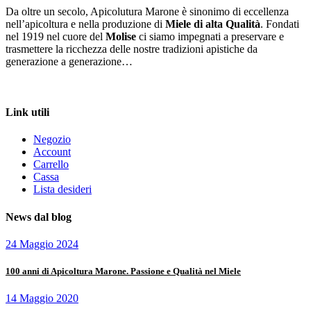
12,00 €
Da oltre un secolo, Apicolutura Marone è sinonimo di eccellenza
nell’apicoltura e nella produzione di
Miele di alta Qualità
. Fondati
nel 1919 nel cuore del
Molise
ci siamo impegnati a preservare e
trasmettere la ricchezza delle nostre tradizioni apistiche da
generazione a generazione…
Più di 100 anni di Tradizione nel Miele
Link utili
Negozio
Account
Carrello
Cassa
Lista desideri
News dal blog
24 Maggio 2024
100 anni di Apicoltura Marone. Passione e Qualità nel Miele
14 Maggio 2020