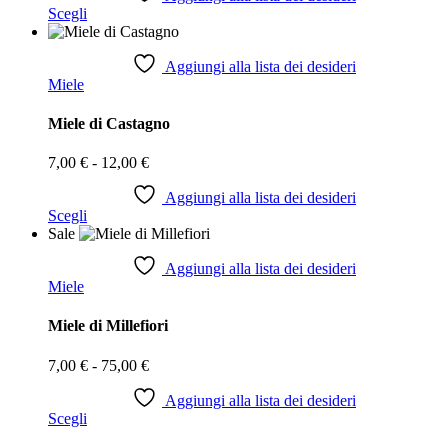
pagina
Questo
Scegli
da
del
prodotto
10,00 €
prodotto
ha
a
più
Aggiungi alla lista dei desideri
18,00 €
Miele
varianti.
Le
opzioni
Miele di Castagno
possono
essere
Fascia
7,00
€
-
12,00
€
scelte
di
nella
prezzo:
Aggiungi alla lista dei desideri
pagina
Questo
Scegli
da
del
prodotto
Sale
7,00 €
prodotto
ha
a
più
Aggiungi alla lista dei desideri
12,00 €
Miele
varianti.
Le
opzioni
Miele di Millefiori
possono
essere
Fascia
7,00
€
-
75,00
€
scelte
di
nella
prezzo:
Aggiungi alla lista dei desideri
pagina
Questo
Scegli
da
del
prodotto
7,00 €