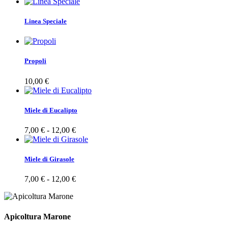
Linea Speciale
Propoli
10,00
€
Miele di Eucalipto
Fascia
7,00
€
-
12,00
€
di
prezzo:
da
Miele di Girasole
7,00 €
a
Fascia
7,00
€
-
12,00
€
12,00 €
di
prezzo:
da
7,00 €
Apicoltura Marone
a