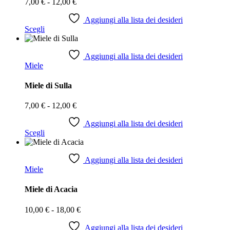
Fascia
7,00
€
-
12,00
€
scelte
di
nella
prezzo:
Aggiungi alla lista dei desideri
pagina
Questo
Scegli
da
del
prodotto
7,00 €
prodotto
ha
a
più
Aggiungi alla lista dei desideri
12,00 €
Miele
varianti.
Le
opzioni
Miele di Sulla
possono
essere
Fascia
7,00
€
-
12,00
€
scelte
di
nella
prezzo:
Aggiungi alla lista dei desideri
pagina
Questo
Scegli
da
del
prodotto
7,00 €
prodotto
ha
a
più
Aggiungi alla lista dei desideri
12,00 €
Miele
varianti.
Le
opzioni
Miele di Acacia
possono
essere
Fascia
10,00
€
-
18,00
€
scelte
di
nella
prezzo:
Aggiungi alla lista dei desideri