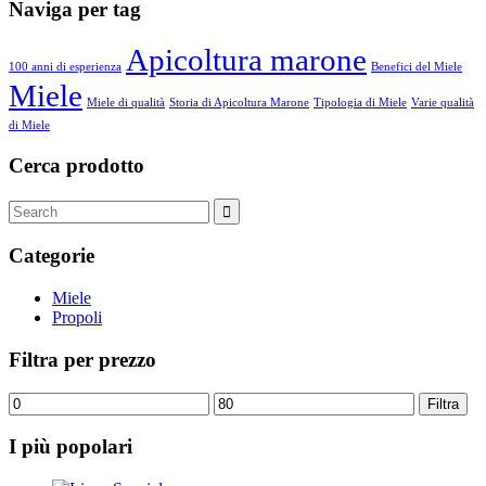
prodotto
ha
a
Naviga per tag
più
75,00 €
varianti.
Apicoltura marone
Le
100 anni di esperienza
Benefici del Miele
opzioni
Miele
possono
Miele di qualità
Storia di Apicoltura Marone
Tipologia di Miele
Varie qualità
essere
di Miele
scelte
nella
Cerca prodotto
pagina
del
Search
prodotto
for:
Categorie
Miele
Propoli
Filtra per prezzo
Prezzo
Prezzo
Filtra
Min
Max
I più popolari